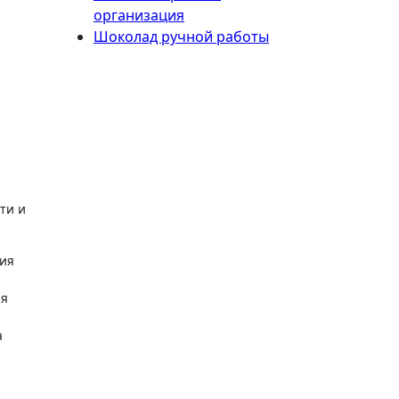
организация
Шоколад ручной работы
ти и
ния
ия
а