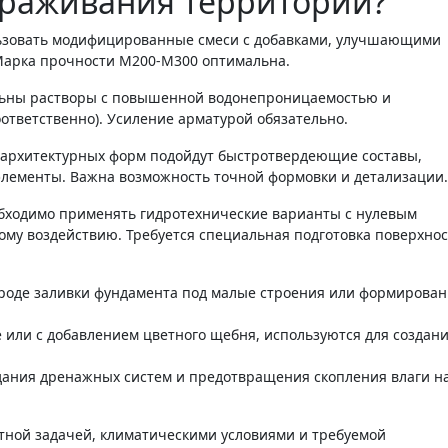
ораживания территории?
льзовать модифицированные смеси с добавками, улучшающими
 Марка прочности М200-М300 оптимальна.
льны растворы с повышенной водонепроницаемостью и
ответственно). Усиление арматурой обязательно.
 архитектурных форм подойдут быстротвердеющие составы,
лементы. Важна возможность точной формовки и детализации.
обходимо применять гидротехнические варианты с нулевым
му воздействию. Требуется специальная подготовка поверхнос
вроде заливки фундамента под малые строения или формирова
или с добавлением цветного щебня, используются для создан
ания дренажных систем и предотвращения скопления влаги н
тной задачей, климатическими условиями и требуемой