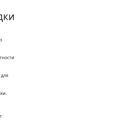
дки
з
тности
 для
ки.
т