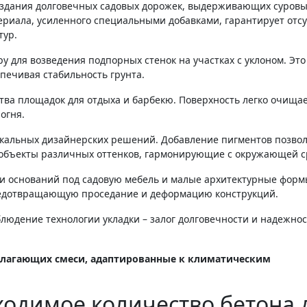
оздания долговечных садовых дорожек, выдерживающих суров
ериала, усиленного специальными добавками, гарантирует отсу
тур.
 для возведения подпорных стенок на участках с уклоном. Это
печивая стабильность грунта.
ва площадок для отдыха и барбекю. Поверхность легко очищае
огня.
икальных дизайнерских решений. Добавление пигментов позво
объекты различных оттенков, гармонирующие с окружающей с
и оснований под садовую мебель и малые архитектурные форм
редотвращающую проседание и деформацию конструкций.
людение технологии укладки – залог долговечности и надежно
длагающих смеси, адаптированные к климатическим
ходимое количество бетона 