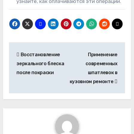
узнайте, как оплачиваются эти операции.
Навигация
Восстановление
Применение
по
зеркального блеска
современных
записям
после покраски
шпатлевок в
кузовном ремонте