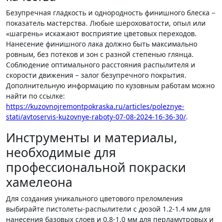
Безупречная гладкость и однородность финишного блеска –
показатель мастерства. Любые шероховатости, опыл или
«шагрень» искажают восприятие цветовых переходов.
Нанесение финишного лака должно быть максимально
ровным, без потеков и зон с разной степенью глянца.
Соблюдение оптимального расстояния распылителя и
скорости движения – залог безупречного покрытия.
Дополнительную информацию по кузовным работам можно
найти по ссылке:
https://kuzovnojremontpokraska.ru/articles/poleznye-
stati/avtoservis-kuzovnye-raboty-07-08-2024-16-36-30/
.
Инструменты и материалы,
необходимые для
профессиональной покраски
хамелеона
Для создания уникального цветового преломления
выбирайте пистолеты-распылители с дюзой 1.2-1.4 мм для
нанесения базовых слоев и 0.8-1.0 мм для перламутровых и