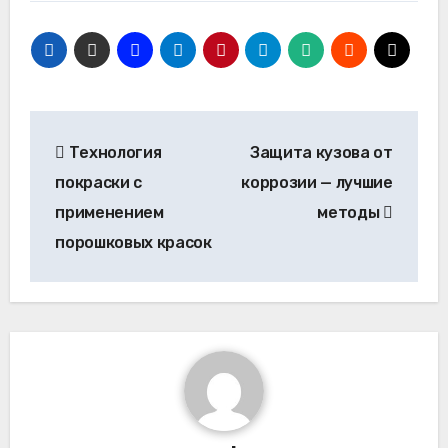
Навигация
Технология
Защита кузова от
по
покраски с
коррозии — лучшие
записям
применением
методы
порошковых красок