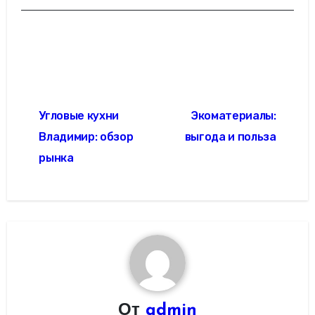
Навигация
Угловые кухни
Экоматериалы:
по
Владимир: обзор
выгода и польза
записям
рынка
От
admin