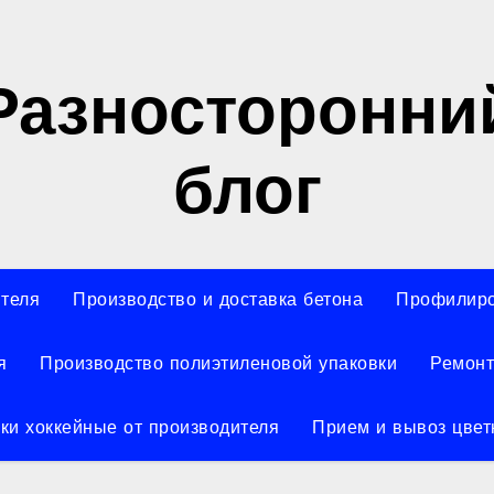
Разносторонни
блог
ителя
Производство и доставка бетона
Профилиро
я
Производство полиэтиленовой упаковки
Ремонт
ки хоккейные от производителя
Прием и вывоз цвет