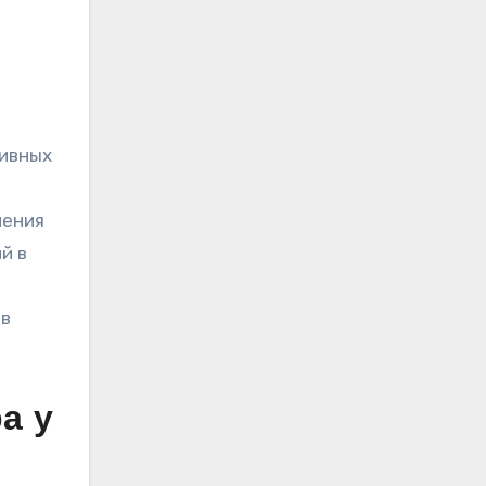
сивных
ления
й в
 в
а у