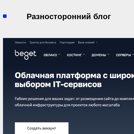
Перейти
к
Разносторонний блог
содержимому