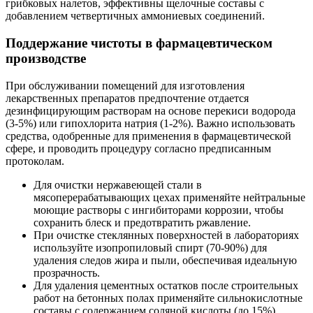
грибковых налетов, эффективны щелочные составы с
добавлением четвертичных аммониевых соединений.
Поддержание чистоты в фармацевтическом
производстве
При обслуживании помещений для изготовления
лекарственных препаратов предпочтение отдается
дезинфицирующим растворам на основе перекиси водорода
(3-5%) или гипохлорита натрия (1-2%). Важно использовать
средства, одобренные для применения в фармацевтической
сфере, и проводить процедуру согласно предписанным
протоколам.
Для очистки нержавеющей стали в
мясоперерабатывающих цехах применяйте нейтральные
моющие растворы с ингибиторами коррозии, чтобы
сохранить блеск и предотвратить ржавление.
При очистке стеклянных поверхностей в лабораториях
используйте изопропиловый спирт (70-90%) для
удаления следов жира и пыли, обеспечивая идеальную
прозрачность.
Для удаления цементных остатков после строительных
работ на бетонных полах применяйте сильнокислотные
составы с содержанием соляной кислоты (до 15%),