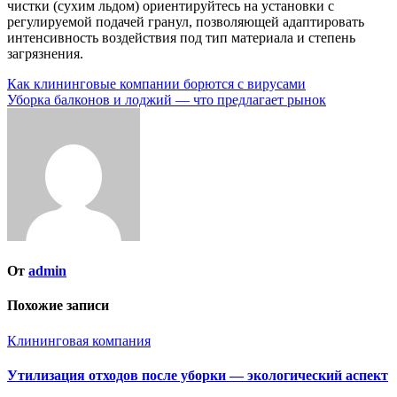
чистки (сухим льдом) ориентируйтесь на установки с
регулируемой подачей гранул, позволяющей адаптировать
интенсивность воздействия под тип материала и степень
загрязнения.
Навигация
Как клининговые компании борются с вирусами
Уборка балконов и лоджий — что предлагает рынок
по
записям
От
admin
Похожие записи
Клининговая компания
Утилизация отходов после уборки — экологический аспект