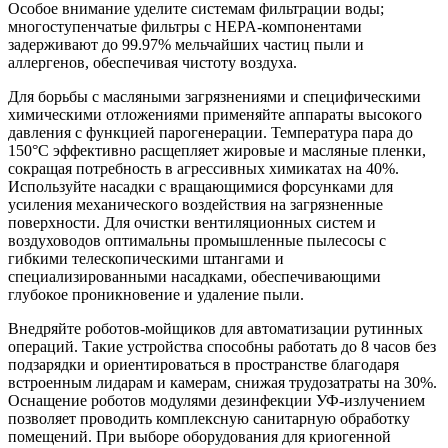
Особое внимание уделите системам фильтрации воды;
многоступенчатые фильтры с HEPA-компонентами
задерживают до 99.97% мельчайших частиц пыли и
аллергенов, обеспечивая чистоту воздуха.
Для борьбы с масляными загрязнениями и специфическими
химическими отложениями применяйте аппараты высокого
давления с функцией парогенерации. Температура пара до
150°C эффективно расщепляет жировые и масляные пленки,
сокращая потребность в агрессивных химикатах на 40%.
Используйте насадки с вращающимися форсунками для
усиления механического воздействия на загрязненные
поверхности. Для очистки вентиляционных систем и
воздуховодов оптимальны промышленные пылесосы с
гибкими телескопическими штангами и
специализированными насадками, обеспечивающими
глубокое проникновение и удаление пыли.
Внедряйте роботов-мойщиков для автоматизации рутинных
операций. Такие устройства способны работать до 8 часов без
подзарядки и ориентироваться в пространстве благодаря
встроенным лидарам и камерам, снижая трудозатраты на 30%.
Оснащение роботов модулями дезинфекции УФ-излучением
позволяет проводить комплексную санитарную обработку
помещений. При выборе оборудования для криогенной